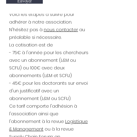
Envoyer
Rejoignez notre réseau
Voici les étapes à suivre pour
adhérer à notre association.
N'hésitez pas à
nous contacter
au
préalable si nécessaire.
La cotisation est de
- 75€ à l'année pour les chercheurs
avec un abonnement (L&M ou
SCFIJ) ou 100€ avec deux
abonnements (L&M et SCFIJ)
- 45€ pour les doctorants sur envoi
d'un justificatif avec un
abonnement (L&M ou SCFIJ).
Ce tarif comporte l'adhésion à
l'association ainsi que
l'abonnement à la revue
Logistique
& Management
ou à la revue
Supply Chain Forum: an