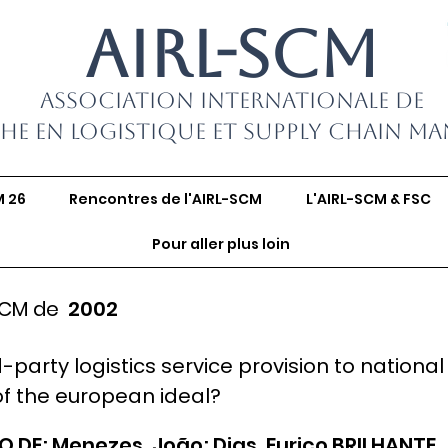
AIRL-SCM
Association Internationale de
he en Logistique et Supply Chain M
M 26
Rencontres de l'AIRL-SCM
L'AIRL-SCM & FSC
Pour aller plus loin
SCM de
2002
party logistics service provision to national
of the european ideal?
 DE; Menezes, João; Dias, Eurico BRILHANTE