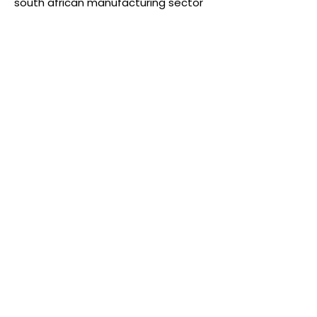
south african manufacturing sector