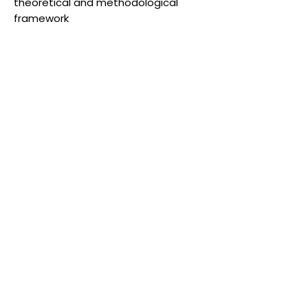
theoretical and methodological
framework