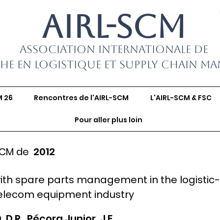
AIRL-SCM
Association Internationale de
he en Logistique et Supply Chain M
M 26
Rencontres de l'AIRL-SCM
L'AIRL-SCM & FSC
Pour aller plus loin
SCM de
2012
with spare parts management in the logistic-
 telecom equipment industry
 D.R., Pécora Junior, J.E.